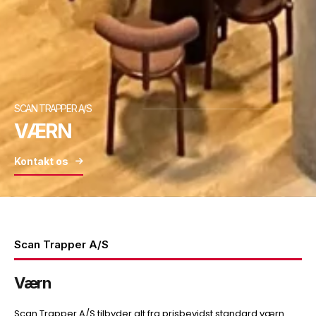
SCAN TRAPPER A/S
VÆRN
Kontakt os
Scan Trapper A/S
Værn
Scan Trapper A/S tilbyder alt fra prisbevidst standard værn