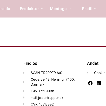
orside
Produkter
Montage
Profil
Find os
Andet
SCAN-TRAPPER A/S
Cookie
Cedervej 12, Herning, 7400,
Danmark
+45 9721 3388
mail@scantrapper.dk
CVR. 16313882