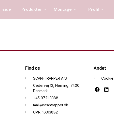
orside
Produkter
Montage
Profil
Find os
Andet
SCAN-TRAPPER A/S
Cookie
Cedervej 12, Herning, 7400,
Danmark
+45 9721 3388
mail@scantrapper.dk
CVR. 16313882