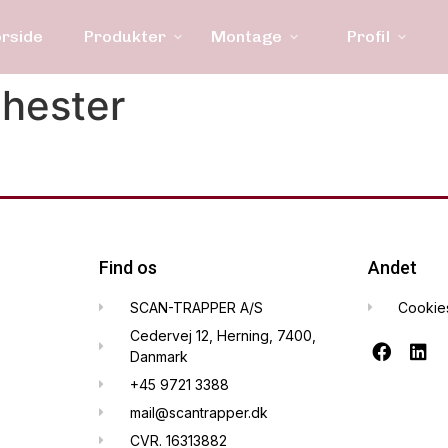
orside
Produkter
Montage
Profil
hester
Find os
Andet
SCAN-TRAPPER A/S
Cookie
Cedervej 12, Herning, 7400,
Danmark
+45 9721 3388
mail@scantrapper.dk
CVR. 16313882