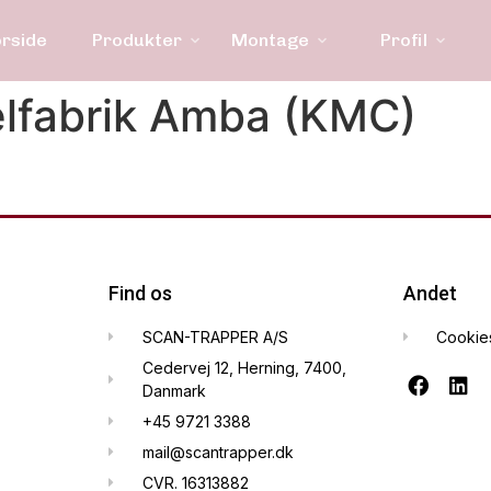
orside
Produkter
Montage
Profil
elfabrik Amba (KMC)
Find os
Andet
SCAN-TRAPPER A/S
Cookie
Cedervej 12, Herning, 7400,
Danmark
+45 9721 3388
mail@scantrapper.dk
CVR. 16313882