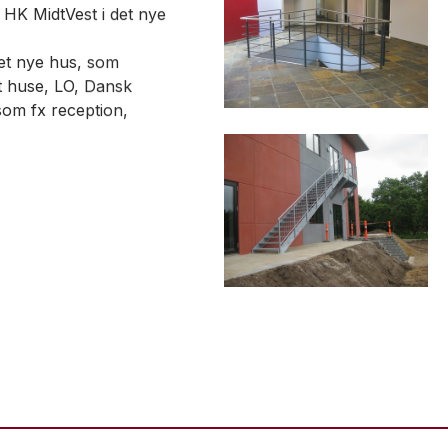
r HK MidtVest i det nye
det nye hus, som
t huse, LO, Dansk
 som fx reception,